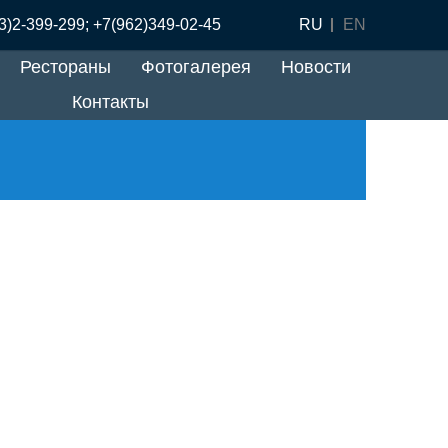
3)2-399-299; +7(962)349-02-45
RU
EN
Рестораны
Фотогалерея
Новости
Контакты